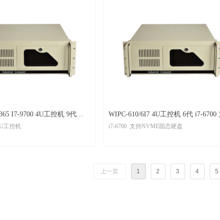
耗GPU或加速卡，助力智能化应用
，有效进风面积增大60%，风扁根
速，寿命长、噪音小
，降低宕机风险，安全可靠
锁，可选热插拔硬盘固件，可靠性
拆卸风扇，易于维护
365 I7-9700 4U工控机 9代
WIPC-610/6I7 4U工控机 6代 i7-6700 支持
G 4U工控机
i7-6700 支持NVME固态硬盘
口
NVME高速固态硬盘
上一页
1
2
3
4
5