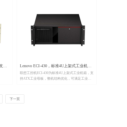
Lenovo ECI-430，标准4U上架式工业机
联想工控机ECI-430为标准4U上架式工业机箱，支
箱，支持ATX工业母板
持ATX工业母板，整机结构优化，可满足工业严
苛环境要求，已落地于多种行业自动化生产场
景，如轮胎产线、矿压监测、产线自动化改造、
轨道交通建设等。
下一页