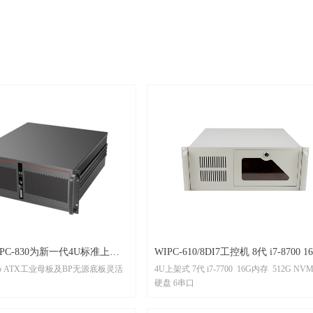
PC-830为新一代4U标准上架
WIPC-610/8DI7工控机 8代 i7-8700 16G内
cro ATX工业母板及BP无源底板灵活
4U上架式 7代 i7-7700 16G内存 512G N
存 512G NVME高速固态硬盘 6串口 4U尺
硬盘 6串口
寸
率ATX电源，强劲性能保证