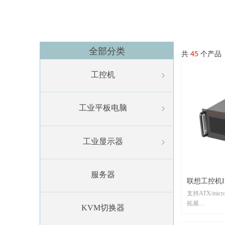
全部分类
共
45
个产品
工控机
ꁇ
工业平板电脑
ꁇ
工业显示器
ꁇ
服务器
联想工控机I
支持ATX/mi
式工业机箱
拓展
KVM切换器
可适配更高功