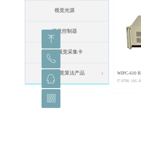
视觉光源
支持内置高功
蜂窝状进气孔
视觉控制器
据温度调整转
ꁸ
支持冗余电源
网卡/视觉采集卡
前门定制机械
ꂅ
回到顶部
UP，前置可
机器视觉算法产品
ꁇ
WIPC-610 B
ꁗ
15920139670
I7-9700 16
10USB 6串
ꀥ
QQ客服
微信二维码