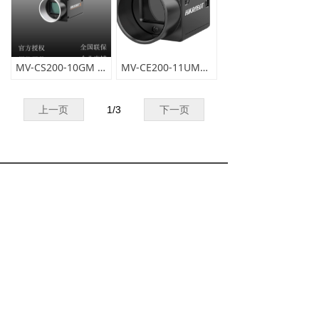
MV-CS200-10GM 2000万像素网口面阵相机，IMX183，二代基础版，黑白
MV-CE200-11UM2000 万像素 黑白相机 CMOS USB3.0 海康工业面阵相机 应用行业 电子半导体、工厂自动化、医药包装、影像测量等
上一页
1
/
3
下一页
020-31605853
lin@wewin888.cn
13316104959
版权所有© 广州市玮盈科技有限公司
粤ICP备19018260号
本网站由阿里云提供云计算及安全服务